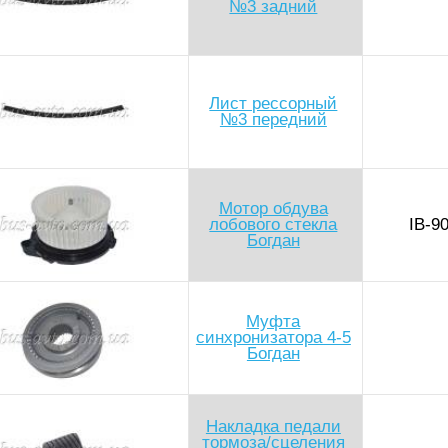
№3 задний
Лист рессорный
№3 передний
Мотор обдува
лобового стекла
IB-9
Богдан
Муфта
синхронизатора 4-5
Богдан
Накладка педали
тормоза/сцеления