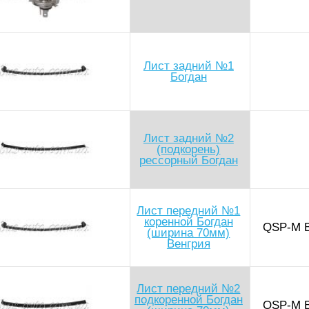
Лист задний №1
Богдан
Лист задний №2
(подкорень)
рессорный Богдан
Лист передний №1
коренной Богдан
QSP-M B
(ширина 70мм)
Венгрия
Лист передний №2
подкоренной Богдан
QSP-M B