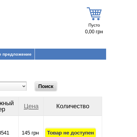
Пусто
0,00 грн
е предложение
жный
Цена
Количество
ер
8541
145 грн