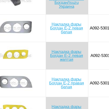
Богдан/Isuzu
Украина
Накладка фары
Богдан Е-2 левая
А092-530
белая
Накладка фары
Богдан Е-2 левая
А092-530
желтая
Накладка фары
Богдан Е-2 правая
А092-530
белая
Накладка фары