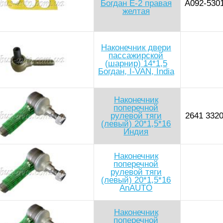
Богдан Е-2 правая
А092-530
желтая
Наконечник двери
пассажирской
(шарнир) 14*1,5
Богдан, I-VAN, India
Наконечник
поперечной
рулевой тяги
2641 3320
(левый) 20*1,5*16
Индия
Наконечник
поперечной
рулевой тяги
(левый) 20*1,5*16
AnAUTO
Наконечник
поперечной