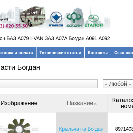
он БАЗ А079 I-VAN ЗАЗ A07A Богдан А091 А092
ставка и оплата
Технические статьи
Контакты
Сезонно
асти Богдан
Катало
Изображение
Название
ном
Крыльчатка Богдан
897140