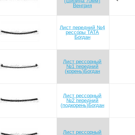
(ширина 70мм)
Венгрия
Лист передний №4
рессоры TATA
Богдан
Лист рессорный
№1 передний
(корень)Богдан
Лист рессорный
№2 передний
(подкорень)Богдан
Лист рессорный