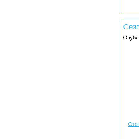
Сез
Опубл
Отоп