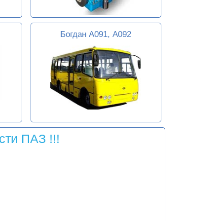
Богдан А091, А092
ти ПАЗ !!!