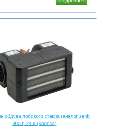
Подробнее
о
Специальное
сезонное
предложение
отопители и
радиаторы
(2021)
ь обдува лобового стекла (аналог zenit
8000) 24 в (kormas)