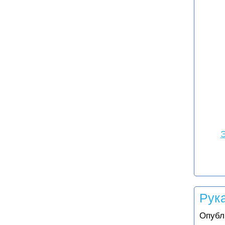
Э
Рук
Опубл