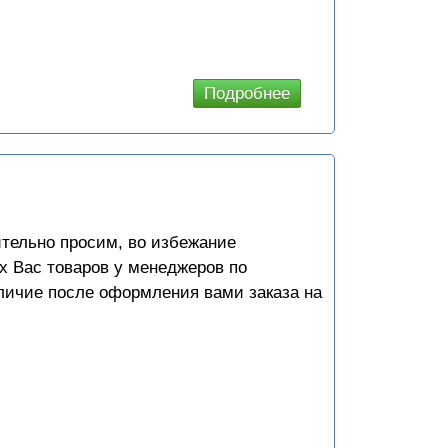
Подробнее
о
Автономные
отопители
2023
ительно просим, во избежание
х Вас товаров у менеджеров по
личие после оформления вами заказа на