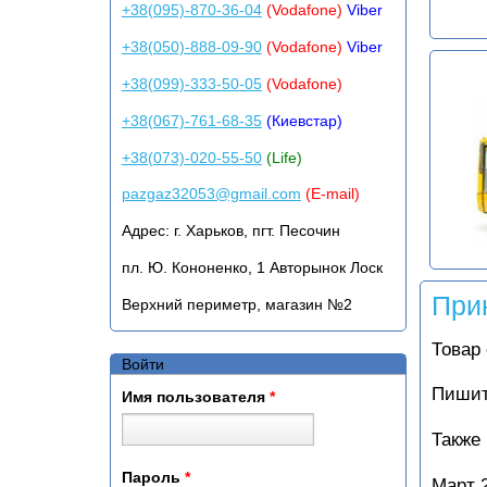
+38(095)-870-36-04
(Vodafone)
Viber
+38(050)-888-09-90
(Vodafone)
Viber
+38(099)-333-50-05
(Vodafone)
+38(067)-761-68-35
(Киевстар)
+38(073)-020-55-50
(Life)
pazgaz32053@gmail.com
(E-mail)
Адрес:
г. Харьков, пгт. Песочин
пл. Ю. Кононенко, 1 Авторынок Лоск
При
Верхний периметр, магазин №2
Товар
Войти
Пишит
Имя пользователя
*
Также
Пароль
*
Март 