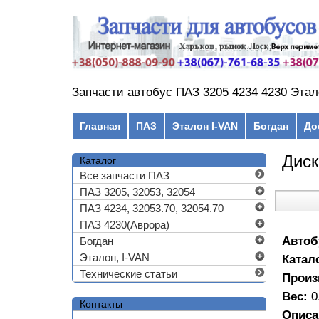
Перейти к основному содержанию
Запчасти автобус ПАЗ 3205 4234 4230 Этал
Главное меню
Главная
ПАЗ
Эталон I-VAN
Богдан
До
Диск
Каталог
Все запчасти ПАЗ
ПАЗ 3205, 32053, 32054
ПАЗ 4234, 32053.70, 32054.70
ПАЗ 4230(Аврора)
Автоб
Богдан
Эталон, I-VAN
Катал
Технические статьи
Произ
Вес:
0
Контакты
Описа