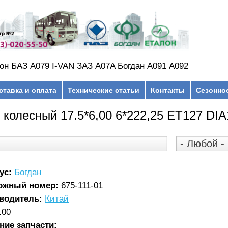
он БАЗ А079 I-VAN ЗАЗ A07A Богдан А091 А092
ставка и оплата
Технические статьи
Контакты
Сезонно
 колесный 17.5*6,00 6*222,25 ЕТ127 DI
ус:
Богдан
ожный номер:
675-111-01
водитель:
Китай
.00
ние запчасти: