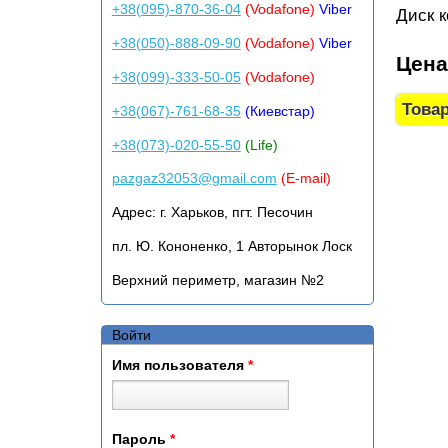
+38(095)-870-36-04
(Vodafone)
Viber
Диск к
+38(050)-888-09-90
(Vodafone)
Viber
Цен
+38(099)-333-50-05
(Vodafone)
+38(067)-761-68-35
(Киевстар)
+38(073)-020-55-50
(Life)
pazgaz32053@gmail.com
(E-mail)
Адрес:
г. Харьков, пгт. Песочин
пл. Ю. Кононенко, 1 Авторынок Лоск
Верхний периметр, магазин №2
Войти
Имя пользователя
*
Пароль
*