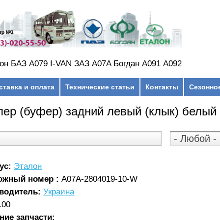
он БАЗ А079 I-VAN ЗАЗ A07A Богдан А091 А092
ставка и оплата
Технические статьи
Контакты
Сезонно
ер (буфер) задний левый (клык) белый
ус:
Эталон
ожный номер :
А07А-2804019-10-W
водитель:
Украина
.00
ние запчасти: