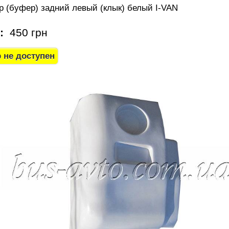
р (буфер) задний левый (клык) белый I-VAN
а:
450 грн