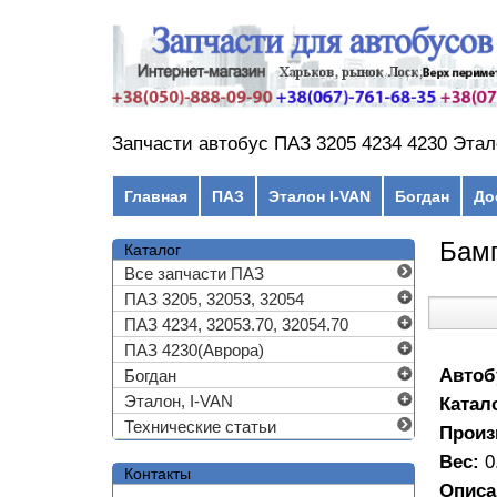
Перейти к основному содержанию
Запчасти автобус ПАЗ 3205 4234 4230 Этал
Главное меню
Главная
ПАЗ
Эталон I-VAN
Богдан
До
Бамп
Каталог
Все запчасти ПАЗ
ПАЗ 3205, 32053, 32054
ПАЗ 4234, 32053.70, 32054.70
ПАЗ 4230(Аврора)
Автоб
Богдан
Эталон, I-VAN
Катал
Технические статьи
Произ
Вес:
0
Контакты
Описа