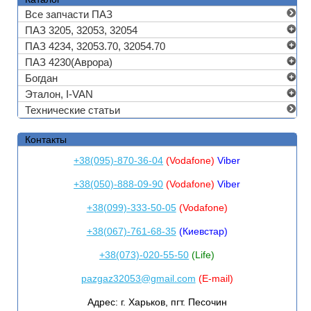
Все запчасти ПАЗ
ПАЗ 3205, 32053, 32054
ПАЗ 4234, 32053.70, 32054.70
ПАЗ 4230(Аврора)
Богдан
Эталон, I-VAN
Технические статьи
Контакты
+38(095)-870-36-04
(Vodafone)
Viber
+38(050)-888-09-90
(Vodafone)
Viber
+38(099)-333-50-05
(Vodafone)
+38(067)-761-68-35
(Киевстар)
+38(073)-020-55-50
(Life)
pazgaz32053@gmail.com
(E-mail)
Адрес:
г. Харьков, пгт. Песочин