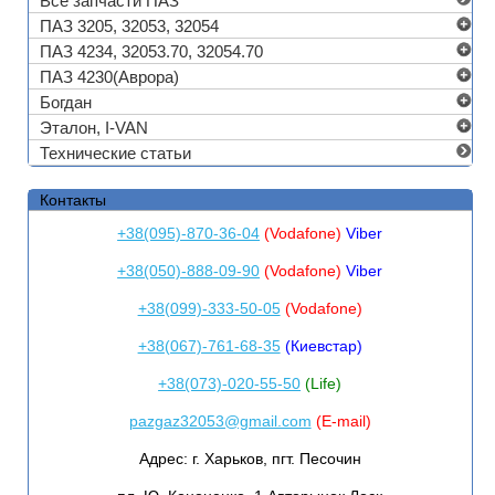
Все запчасти ПАЗ
ПАЗ 3205, 32053, 32054
ПАЗ 4234, 32053.70, 32054.70
ПАЗ 4230(Аврора)
Богдан
Эталон, I-VAN
Технические статьи
Контакты
+38(095)-870-36-04
(Vodafone)
Viber
+38(050)-888-09-90
(Vodafone)
Viber
+38(099)-333-50-05
(Vodafone)
+38(067)-761-68-35
(Киевстар)
+38(073)-020-55-50
(Life)
pazgaz32053@gmail.com
(E-mail)
Адрес:
г. Харьков, пгт. Песочин