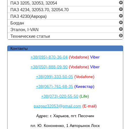
ПАЗ 3205, 32053, 32054
ПАЗ 4234, 32053.70, 32054.70
ПАЗ 4230(Аврора)
Богдан
Эталон, I-VAN
Технические статьи
Контакты
+38(095)-870-36-04
(Vodafone)
Viber
+38(050)-888-09-90
(Vodafone)
Viber
+38(099)-333-50-05
(Vodafone)
+38(067)-761-68-35
(Киевстар)
+38(073)-020-55-50
(Life)
pazgaz32053@gmail.com
(E-mail)
Адрес:
г. Харьков, пгт. Песочин
пл. Ю. Кононенко, 1 Авторынок Лоск