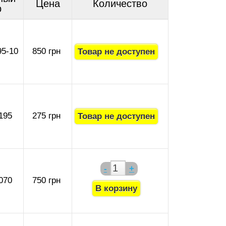
Цена
Количество
р
95-10
850 грн
195
275 грн
-
+
070
750 грн