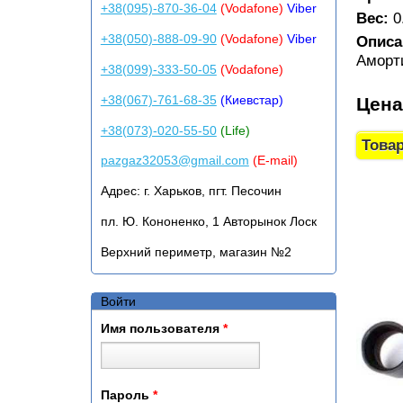
+38(095)-870-36-04
(Vodafone)
Viber
Вес:
0
+38(050)-888-09-90
(Vodafone)
Viber
Описа
Аморт
+38(099)-333-50-05
(Vodafone)
+38(067)-761-68-35
(Киевстар)
Цен
+38(073)-020-55-50
(Life)
pazgaz32053@gmail.com
(E-mail)
Адрес:
г. Харьков, пгт. Песочин
пл. Ю. Кононенко, 1 Авторынок Лоск
Верхний периметр, магазин №2
Войти
Имя пользователя
*
Пароль
*