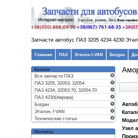
Перейти к основному содержанию
Запчасти автобус ПАЗ 3205 4234 4230 Этал
Главное меню
Главная
ПАЗ
Эталон I-VAN
Богдан
До
Амор
Каталог
Все запчасти ПАЗ
ПАЗ 3205, 32053, 32054
ПАЗ 4234, 32053.70, 32054.70
ПАЗ 4230(Аврора)
Автоб
Богдан
Эталон, I-VAN
Катал
Технические статьи
Моде
Узел 
Контакты
Произ