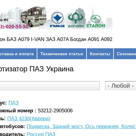
он БАЗ А079 I-VAN ЗАЗ A07A Богдан А091 А092
ставка и оплата
Технические статьи
Контакты
Сезонно
тизатор ПАЗ Украина
ус:
ПАЗ
ожный номер :
53212-2905006
ль:
ПАЗ 4230(Аврора)
автобусов:
Подвеска, Задний мост, Ось передняя, Коле
водитель:
Россия ПАЗ