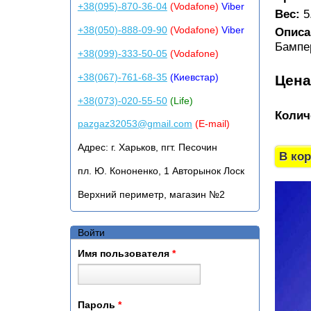
+38(095)-870-36-04
(Vodafone)
Viber
Вес:
5
+38(050)-888-09-90
(Vodafone)
Viber
Описа
Бампер
+38(099)-333-50-05
(Vodafone)
+38(067)-761-68-35
(Киевстар)
Цен
+38(073)-020-55-50
(Life)
Колич
pazgaz32053@gmail.com
(E-mail)
Адрес:
г. Харьков, пгт. Песочин
пл. Ю. Кононенко, 1 Авторынок Лоск
Верхний периметр, магазин №2
Войти
Имя пользователя
*
Пароль
*