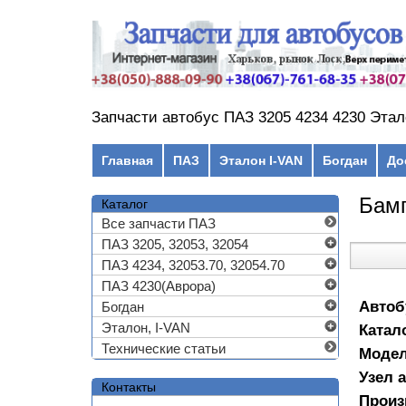
Перейти к основному содержанию
Запчасти автобус ПАЗ 3205 4234 4230 Этал
Главное меню
Главная
ПАЗ
Эталон I-VAN
Богдан
До
Бамп
Каталог
Все запчасти ПАЗ
ПАЗ 3205, 32053, 32054
ПАЗ 4234, 32053.70, 32054.70
ПАЗ 4230(Аврора)
Автоб
Богдан
Эталон, I-VAN
Катал
Технические статьи
Моде
Узел 
Контакты
Произ