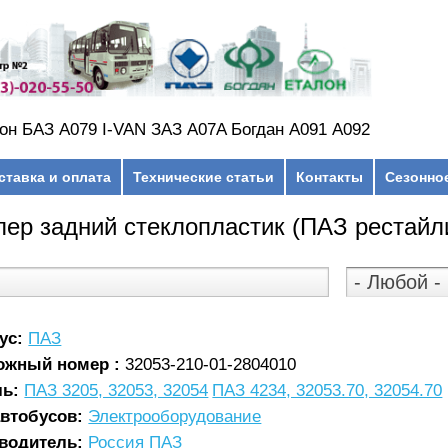
он БАЗ А079 I-VAN ЗАЗ A07A Богдан А091 А092
ставка и оплата
Технические статьи
Контакты
Сезонно
ер задний стеклопластик (ПАЗ рестайлин
ус:
ПАЗ
ожный номер :
32053-210-01-2804010
ль:
ПАЗ 3205, 32053, 32054
ПАЗ 4234, 32053.70, 32054.70
автобусов:
Электрооборудование
водитель:
Россия ПАЗ