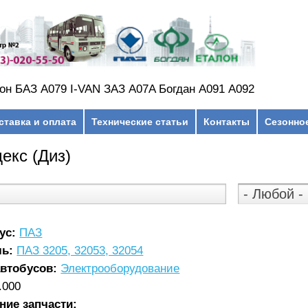
он БАЗ А079 I-VAN ЗАЗ A07A Богдан А091 А092
ставка и оплата
Технические статьи
Контакты
Сезонно
екс (Диз)
ус:
ПАЗ
ль:
ПАЗ 3205, 32053, 32054
автобусов:
Электрооборудование
.000
ние запчасти: