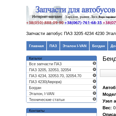
Перейти к основному содержанию
Запчасти автобус ПАЗ 3205 4234 4230 Этал
Главное меню
Главная
ПАЗ
Эталон I-VAN
Богдан
До
Бенд
Каталог
Все запчасти ПАЗ
ПАЗ 3205, 32053, 32054
ПАЗ 4234, 32053.70, 32054.70
ПАЗ 4230(Аврора)
Автоб
Богдан
Эталон, I-VAN
Моде
Технические статьи
Узел 
Вес:
0
Контакты
Описа