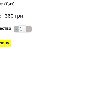
с (Диз)
а:
360 грн
ество
-
+