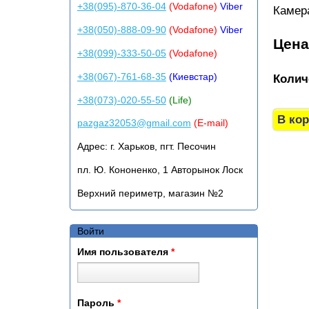
+38(095)-870-36-04
(Vodafone)
Viber
Камер
+38(050)-888-09-90
(Vodafone)
Viber
Цен
+38(099)-333-50-05
(Vodafone)
+38(067)-761-68-35
(Киевстар)
Колич
+38(073)-020-55-50
(Life)
pazgaz32053@gmail.com
(E-mail)
Адрес:
г. Харьков, пгт. Песочин
пл. Ю. Кононенко, 1 Авторынок Лоск
Верхний периметр, магазин №2
Войти
Имя пользователя
*
Пароль
*