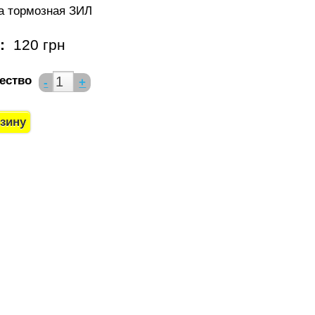
а тормозная ЗИЛ
а:
120 грн
ество
-
+