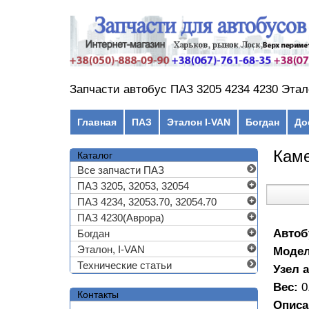
Перейти к основному содержанию
Запчасти автобус ПАЗ 3205 4234 4230 Этал
Главное меню
Главная
ПАЗ
Эталон I-VAN
Богдан
До
Кам
Каталог
Все запчасти ПАЗ
ПАЗ 3205, 32053, 32054
ПАЗ 4234, 32053.70, 32054.70
ПАЗ 4230(Аврора)
Автоб
Богдан
Эталон, I-VAN
Моде
Технические статьи
Узел 
Вес:
0
Контакты
Описа