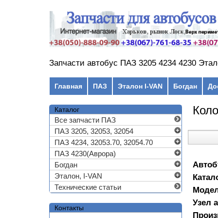
Перейти к основному содержанию
Запчасти автобус ПАЗ 3205 4234 4230 Этал
Главное меню
Главная
ПАЗ
Эталон I-VAN
Богдан
До
Коло
Каталог
Все запчасти ПАЗ
ПАЗ 3205, 32053, 32054
ПАЗ 4234, 32053.70, 32054.70
ПАЗ 4230(Аврора)
Автоб
Богдан
Эталон, I-VAN
Катал
Технические статьи
Моде
Узел 
Контакты
Произ