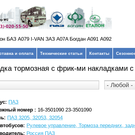
он БАЗ А079 I-VAN ЗАЗ A07A Богдан А091 А092
ставка и оплата
Технические статьи
Контакты
Сезонно
дка тормозная с фрик-ми накладками с
ус:
ПАЗ
ожный номер :
16-3501090 23-3501090
ль:
ПАЗ 3205, 32053, 32054
автобусов:
Рулевое управление, Тормоза передних, зад
водитель:
Россия ПАЗ