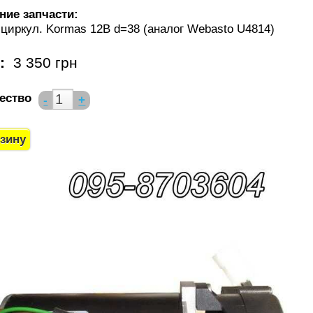
ние запчасти:
циркул. Kormas 12В d=38 (аналог Webasto U4814)
а:
3 350 грн
ество
-
+