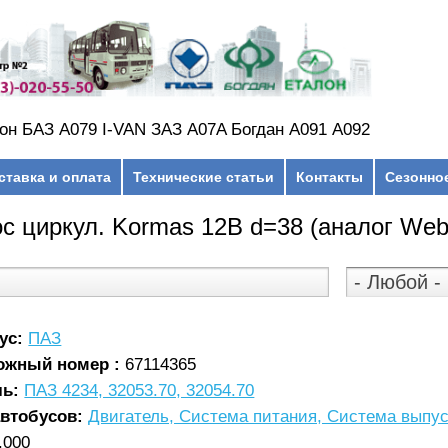
он БАЗ А079 I-VAN ЗАЗ A07A Богдан А091 А092
ставка и оплата
Технические статьи
Контакты
Сезонно
с циркул. Kormas 12В d=38 (аналог Web
ус:
ПАЗ
ожный номер :
67114365
ль:
ПАЗ 4234, 32053.70, 32054.70
автобусов:
Двигатель, Система питания, Система выпус
.000