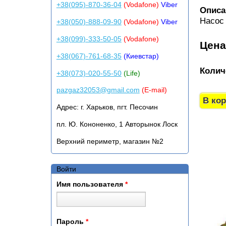
+38(095)-870-36-04
(Vodafone)
Viber
Описа
Насос 
+38(050)-888-09-90
(Vodafone)
Viber
+38(099)-333-50-05
(Vodafone)
Цен
+38(067)-761-68-35
(Киевстар)
Колич
+38(073)-020-55-50
(Life)
pazgaz32053@gmail.com
(E-mail)
Адрес:
г. Харьков, пгт. Песочин
пл. Ю. Кононенко, 1 Авторынок Лоск
Верхний периметр, магазин №2
Войти
Имя пользователя
*
Пароль
*