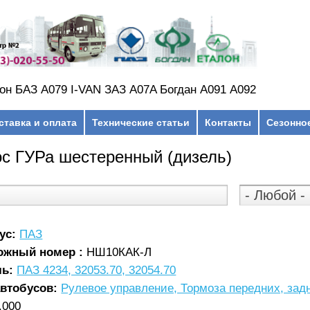
он БАЗ А079 I-VAN ЗАЗ A07A Богдан А091 А092
ставка и оплата
Технические статьи
Контакты
Сезонно
с ГУРа шестеренный (дизель)
ус:
ПАЗ
ожный номер :
НШ10КАК-Л
ль:
ПАЗ 4234, 32053.70, 32054.70
автобусов:
Рулевое управление, Тормоза передних, зад
.000