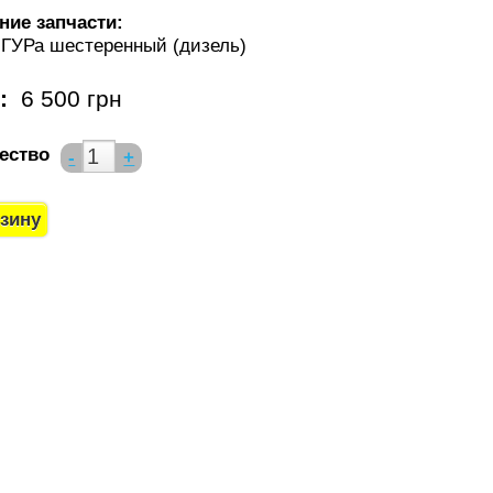
ние запчасти:
 ГУРа шестеренный (дизель)
а:
6 500 грн
ество
-
+