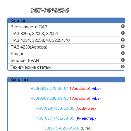
Каталог
Все запчасти ПАЗ
ПАЗ 3205, 32053, 32054
ПАЗ 4234, 32053.70, 32054.70
ПАЗ 4230(Аврора)
Богдан
Эталон, I-VAN
Технические статьи
Контакты
+38(095)-870-36-04
(Vodafone)
Viber
+38(050)-888-09-90
(Vodafone)
Viber
+38(099)-333-50-05
(Vodafone)
+38(067)-761-68-35
(Киевстар)
+38(073)-020-55-50
(Life)