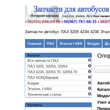
Перейти к основному содержанию
Запчасти автобус ПАЗ 3205 4234 4230 Этал
Главное меню
Главная
ПАЗ
Эталон I-VAN
Богдан
До
Опор
Каталог
Все запчасти ПАЗ
ПАЗ 3205, 32053, 32054
ПАЗ 4234, 32053.70, 32054.70
ПАЗ 4230(Аврора)
Автоб
Богдан
Эталон, I-VAN
Катал
Технические статьи
Моде
Узел 
Контакты
Произ