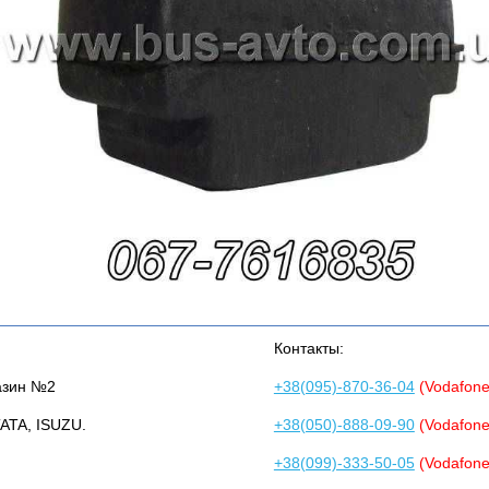
Контакты:
азин №2
+38(095)-870-36-04
(Vodafon
TATA, ISUZU.
+38(050)-888-09-90
(Vodafon
+38(099)-333-50-05
(Vodafone