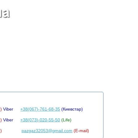
e)
Viber
+38(067)-761-68-35
(Киевстар)
e)
Viber
+38(073)-020-55-50
(Life)
)
pazgaz32053@gmail.com
(E-mail)