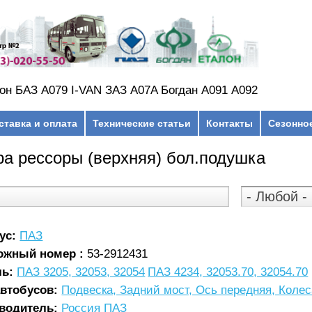
он БАЗ А079 I-VAN ЗАЗ A07A Богдан А091 А092
ставка и оплата
Технические статьи
Контакты
Сезонно
а рессоры (верхняя) бол.подушка
ус:
ПАЗ
ожный номер :
53-2912431
ль:
ПАЗ 3205, 32053, 32054
ПАЗ 4234, 32053.70, 32054.70
автобусов:
Подвеска, Задний мост, Ось передняя, Коле
водитель:
Россия ПАЗ