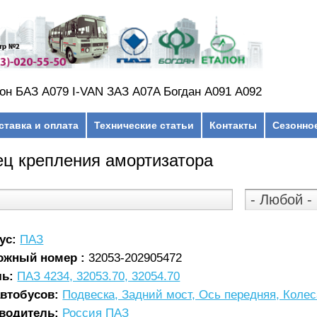
он БАЗ А079 I-VAN ЗАЗ A07A Богдан А091 А092
ставка и оплата
Технические статьи
Контакты
Сезонно
ц крепления амортизатора
ус:
ПАЗ
ожный номер :
32053-202905472
ль:
ПАЗ 4234, 32053.70, 32054.70
автобусов:
Подвеска, Задний мост, Ось передняя, Коле
водитель:
Россия ПАЗ