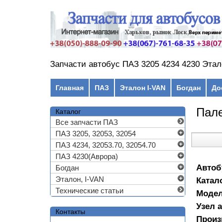
Перейти к основному содержанию
Запчасти автобус ПАЗ 3205 4234 4230 Этал
Главное меню
Главная
ПАЗ
Эталон I-VAN
Богдан
До
Пале
Каталог
Все запчасти ПАЗ
ПАЗ 3205, 32053, 32054
ПАЗ 4234, 32053.70, 32054.70
ПАЗ 4230(Аврора)
Автоб
Богдан
Эталон, I-VAN
Катал
Технические статьи
Моде
Узел 
Контакты
Произ