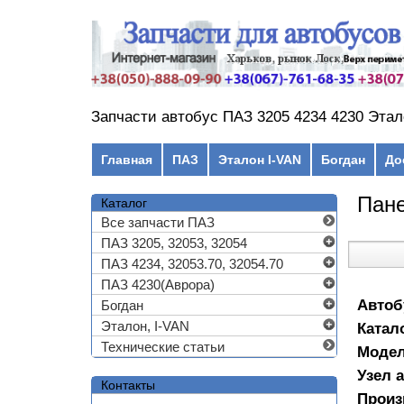
Перейти к основному содержанию
Запчасти автобус ПАЗ 3205 4234 4230 Этал
Главное меню
Главная
ПАЗ
Эталон I-VAN
Богдан
До
Пане
Каталог
Все запчасти ПАЗ
ПАЗ 3205, 32053, 32054
ПАЗ 4234, 32053.70, 32054.70
ПАЗ 4230(Аврора)
Автоб
Богдан
Эталон, I-VAN
Катал
Технические статьи
Моде
Узел 
Контакты
Произ