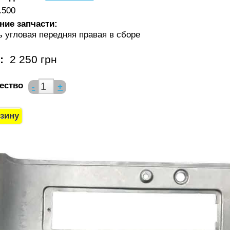
.500
ние запчасти:
 угловая передняя правая в сборе
а:
2 250 грн
ество
-
+