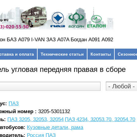
он БАЗ А079 I-VAN ЗАЗ A07A Богдан А091 А092
ставка и оплата
Технические статьи
Контакты
Сезонно
ль угловая передняя правая в сборе
ус:
ПАЗ
ожный номер :
3205-5301132
ль:
ПАЗ 3205, 32053, 32054
ПАЗ 4234, 32053.70, 32054.70
автобусов:
Кузовные детали, рама
водитель:
Россия ПАЗ