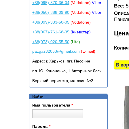
+38(095)-870-36-04
(Vodafone)
Viber
Вес:
5
+38(050)-888-09-90
(Vodafone)
Viber
Описа
Панель
+38(099)-333-50-05
(Vodafone)
+38(067)-761-68-35
(Киевстар)
Цен
+38(073)-020-55-50
(Life)
Колич
pazgaz32053@gmail.com
(E-mail)
Адрес:
г. Харьков, пгт. Песочин
пл. Ю. Кононенко, 1 Авторынок Лоск
Верхний периметр, магазин №2
Войти
Имя пользователя
*
Пароль
*