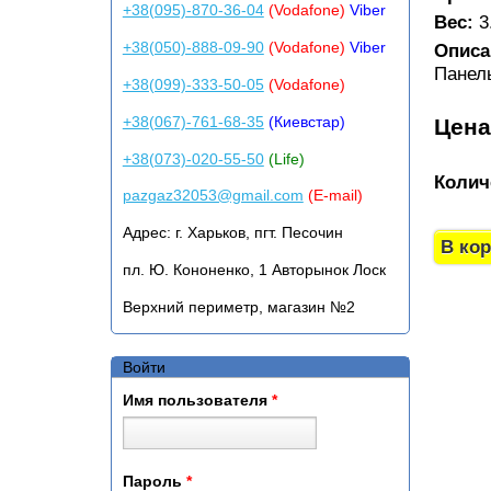
+38(095)-870-36-04
(Vodafone)
Viber
Вес:
3
+38(050)-888-09-90
(Vodafone)
Viber
Описа
Панел
+38(099)-333-50-05
(Vodafone)
+38(067)-761-68-35
(Киевстар)
Цен
+38(073)-020-55-50
(Life)
Колич
pazgaz32053@gmail.com
(E-mail)
Адрес:
г. Харьков, пгт. Песочин
пл. Ю. Кононенко, 1 Авторынок Лоск
Верхний периметр, магазин №2
Войти
Имя пользователя
*
Пароль
*