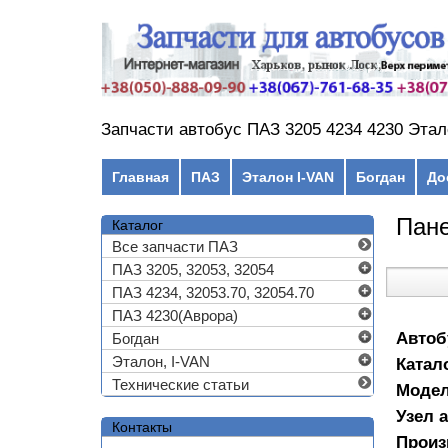
Перейти к основному содержанию
Запчасти автобус ПАЗ 3205 4234 4230 Этал
Главное меню
Главная
ПАЗ
Эталон I-VAN
Богдан
До
Пане
Каталог
Все запчасти ПАЗ
ПАЗ 3205, 32053, 32054
ПАЗ 4234, 32053.70, 32054.70
ПАЗ 4230(Аврора)
Автоб
Богдан
Эталон, I-VAN
Катал
Технические статьи
Моде
Узел 
Контакты
Произ