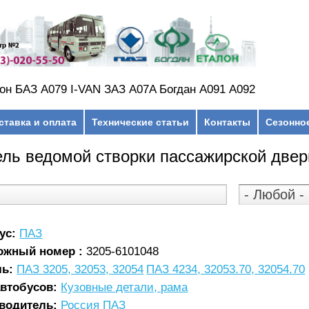
он БАЗ А079 I-VAN ЗАЗ A07A Богдан А091 А092
ставка и оплата
Технические статьи
Контакты
Сезонно
ль ведомой створки пассажирской двери
ус:
ПАЗ
ожный номер :
3205-6101048
ль:
ПАЗ 3205, 32053, 32054
ПАЗ 4234, 32053.70, 32054.70
автобусов:
Кузовные детали, рама
водитель:
Россия ПАЗ