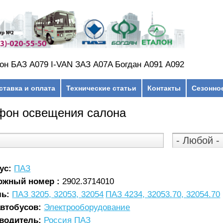
он БАЗ А079 I-VAN ЗАЗ A07A Богдан А091 А092
ставка и оплата
Технические статьи
Контакты
Сезонно
фон освещения салона
ус:
ПАЗ
ожный номер :
2902.3714010
ль:
ПАЗ 3205, 32053, 32054
ПАЗ 4234, 32053.70, 32054.70
автобусов:
Электрооборудование
водитель:
Россия ПАЗ