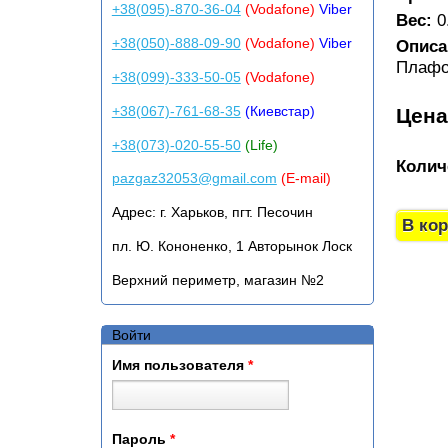
+38(095)-870-36-04
(Vodafone)
Viber
Вес:
0
+38(050)-888-09-90
(Vodafone)
Viber
Описа
Плафо
+38(099)-333-50-05
(Vodafone)
+38(067)-761-68-35
(Киевстар)
Цен
+38(073)-020-55-50
(Life)
Колич
pazgaz32053@gmail.com
(E-mail)
Адрес:
г. Харьков, пгт. Песочин
пл. Ю. Кононенко, 1 Авторынок Лоск
Верхний периметр, магазин №2
Войти
Имя пользователя
*
Пароль
*