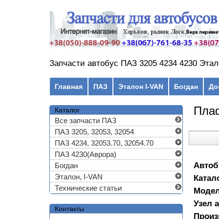
Перейти к основному содержанию
Запчасти автобус ПАЗ 3205 4234 4230 Этал
Главное меню
Главная
ПАЗ
Эталон I-VAN
Богдан
До
Пла
Каталог
Все запчасти ПАЗ
ПАЗ 3205, 32053, 32054
ПАЗ 4234, 32053.70, 32054.70
ПАЗ 4230(Аврора)
Автоб
Богдан
Эталон, I-VAN
Катал
Технические статьи
Моде
Узел 
Контакты
Произ