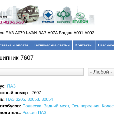
он БАЗ А079 I-VAN ЗАЗ A07A Богдан А091 А092
ставка и оплата
Технические статьи
Контакты
Сезонно
шипник 7607
ус:
ПАЗ
ожный номер :
7607
ль:
ПАЗ 3205, 32053, 32054
автобусов:
Подвеска, Задний мост, Ось передняя, Коле
водитель:
Россия ПАЗ