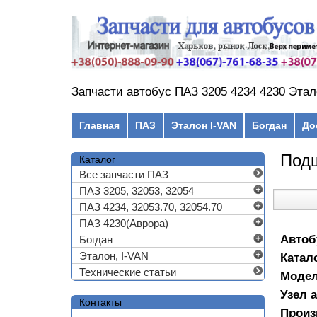
Перейти к основному содержанию
Запчасти автобус ПАЗ 3205 4234 4230 Этал
Главное меню
Главная
ПАЗ
Эталон I-VAN
Богдан
До
Под
Каталог
Все запчасти ПАЗ
ПАЗ 3205, 32053, 32054
ПАЗ 4234, 32053.70, 32054.70
ПАЗ 4230(Аврора)
Автоб
Богдан
Эталон, I-VAN
Катал
Технические статьи
Моде
Узел 
Контакты
Произ