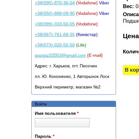
+38(095)-870-36-04
(Vodafone)
Viber
Вес:
0
+38(050)-888-09-90
(Vodafone)
Viber
Описа
Подши
+38(099)-333-50-05
(Vodafone)
+38(067)-761-68-35
(Киевстар)
Цен
+38(073)-020-55-50
(Life)
Колич
pazgaz32053@gmail.com
(E-mail)
Адрес:
г. Харьков, пгт. Песочин
пл. Ю. Кононенко, 1 Авторынок Лоск
Верхний периметр, магазин №2
Войти
Имя пользователя
*
Пароль
*