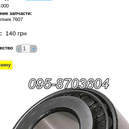
.000
ние запчасти:
пник 7607
а:
140 грн
ество
-
+