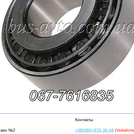
Контакты:
азин №2
+38(095)-870-36-04
(Vodafon