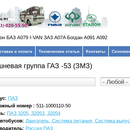
он БАЗ А079 I-VAN ЗАЗ A07A Богдан А091 А092
ставка и оплата
Технические статьи
Контакты
Сезонно
невая группа ГАЗ -53 (ЗМЗ)
ус:
ПАЗ
ожный номер :
511-1000110-50
ль:
ПАЗ 3205, 32053, 32054
автобусов:
Двигатель, Система питания, Система выпус
водитель:
Россия ПАЗ