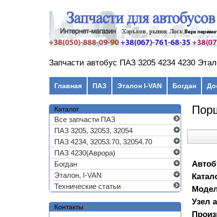
Перейти к основному содержанию
Запчасти автобус ПАЗ 3205 4234 4230 Этал
Главное меню
Главная
ПАЗ
Эталон I-VAN
Богдан
До
Порш
Каталог
Все запчасти ПАЗ
ПАЗ 3205, 32053, 32054
ПАЗ 4234, 32053.70, 32054.70
ПАЗ 4230(Аврора)
Автоб
Богдан
Эталон, I-VAN
Катал
Технические статьи
Моде
Узел 
Контакты
Произ