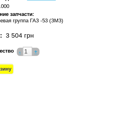
.000
ние запчасти:
евая группа ГАЗ -53 (ЗМЗ)
а:
3 504 грн
ество
-
+