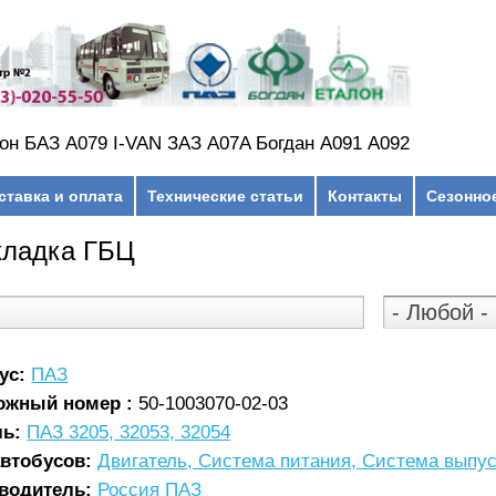
он БАЗ А079 I-VAN ЗАЗ A07A Богдан А091 А092
ставка и оплата
Технические статьи
Контакты
Сезонно
кладка ГБЦ
ус:
ПАЗ
ожный номер :
50-1003070-02-03
ль:
ПАЗ 3205, 32053, 32054
автобусов:
Двигатель, Система питания, Система выпус
водитель:
Россия ПАЗ