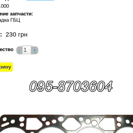
.000
ние запчасти:
адка ГБЦ
а:
230 грн
ество
-
+