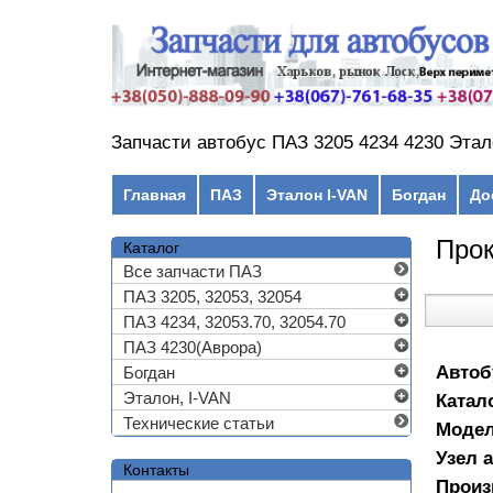
Перейти к основному содержанию
Запчасти автобус ПАЗ 3205 4234 4230 Этал
Главное меню
Главная
ПАЗ
Эталон I-VAN
Богдан
До
Про
Каталог
Все запчасти ПАЗ
ПАЗ 3205, 32053, 32054
ПАЗ 4234, 32053.70, 32054.70
ПАЗ 4230(Аврора)
Автоб
Богдан
Эталон, I-VAN
Катал
Технические статьи
Моде
Узел 
Контакты
Произ