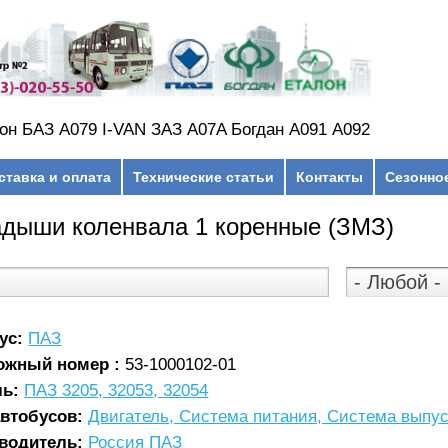
он БАЗ А079 I-VAN ЗАЗ A07A Богдан А091 А092
ставка и оплата
Технические статьи
Контакты
Сезонно
дыши коленвала 1 коренные (ЗМЗ)
ус:
ПАЗ
ожный номер :
53-1000102-01
ль:
ПАЗ 3205, 32053, 32054
автобусов:
Двигатель, Система питания, Система выпус
водитель:
Россия ПАЗ