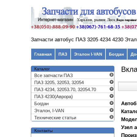
Перейти к основному содержанию
Запчасти автобус ПАЗ 3205 4234 4230 Этал
Главное меню
Главная
ПАЗ
Эталон I-VAN
Богдан
До
Вкла
Каталог
Все запчасти ПАЗ
ПАЗ 3205, 32053, 32054
ПАЗ 4234, 32053.70, 32054.70
ПАЗ 4230(Аврора)
Автоб
Богдан
Эталон, I-VAN
Катал
Технические статьи
Моде
Узел 
Контакты
Произ