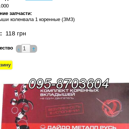
.000
ние запчасти:
ыши коленвала 1 коренные (ЗМЗ)
а:
118 грн
ество
-
+