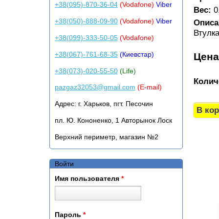
+38(095)-870-36-04
(Vodafone)
Viber
Вес:
0
+38(050)-888-09-90
(Vodafone)
Viber
Описа
Втулк
+38(099)-333-50-05
(Vodafone)
+38(067)-761-68-35
(Киевстар)
Цен
+38(073)-020-55-50
(Life)
Колич
pazgaz32053@gmail.com
(E-mail)
Адрес:
г. Харьков, пгт. Песочин
пл. Ю. Кононенко, 1 Авторынок Лоск
Верхний периметр, магазин №2
Войти
Имя пользователя
*
Пароль
*