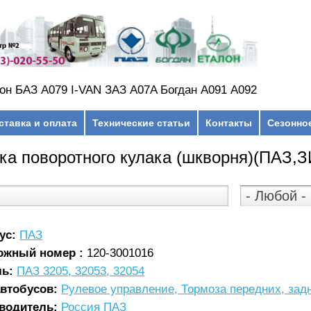
он БАЗ А079 I-VAN ЗАЗ A07A Богдан А091 А092
ставка и оплата
Технические статьи
Контакты
Сезонно
ка поворотного кулака (шкворня)(ПАЗ,
ус:
ПАЗ
ожный номер :
120-3001016
ль:
ПАЗ 3205, 32053, 32054
автобусов:
Рулевое управление, Тормоза передних, зад
водитель:
Россия ПАЗ