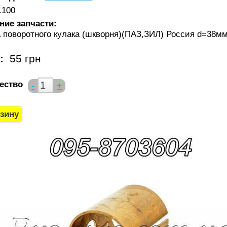
.100
ние запчасти:
а поворотного кулака (шкворня)(ПАЗ,ЗИЛ) Россия d=38м
а:
55 грн
ество
-
+