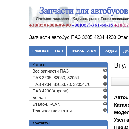
Перейти к основному содержанию
Запчасти автобус ПАЗ 3205 4234 4230 Этал
Главное меню
Главная
ПАЗ
Эталон I-VAN
Богдан
До
Втул
Каталог
Все запчасти ПАЗ
ПАЗ 3205, 32053, 32054
ПАЗ 4234, 32053.70, 32054.70
ПАЗ 4230(Аврора)
Автоб
Богдан
Эталон, I-VAN
Катал
Технические статьи
Моде
Узел 
Контакты
Произ