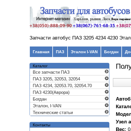
Перейти к основному содержанию
Запчасти автобус ПАЗ 3205 4234 4230 Этал
Главное меню
Главная
ПАЗ
Эталон I-VAN
Богдан
До
Полу
Каталог
Все запчасти ПАЗ
ПАЗ 3205, 32053, 32054
ПАЗ 4234, 32053.70, 32054.70
ПАЗ 4230(Аврора)
Автоб
Богдан
Эталон, I-VAN
Катал
Технические статьи
Моде
Узел 
Контакты
Вес:
0