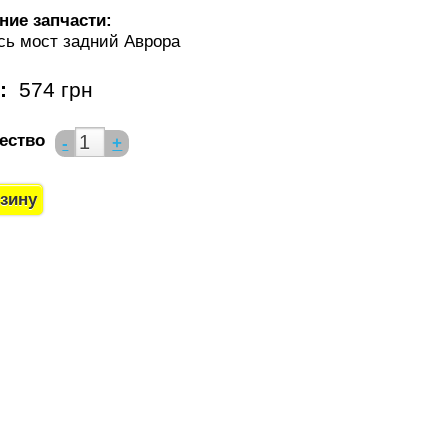
ние запчасти:
сь мост задний Аврора
а:
574 грн
ество
-
+