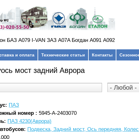
он БАЗ А079 I-VAN ЗАЗ A07A Богдан А091 А092
ставка и оплата
Технические статьи
Контакты
Сезонно
ось мост задний Аврора
ус:
ПАЗ
ожный номер :
5945-А-2403070
ль:
ПАЗ 4230(Аврора)
автобусов:
Подвеска, Задний мост, Ось передняя, Коле
.000