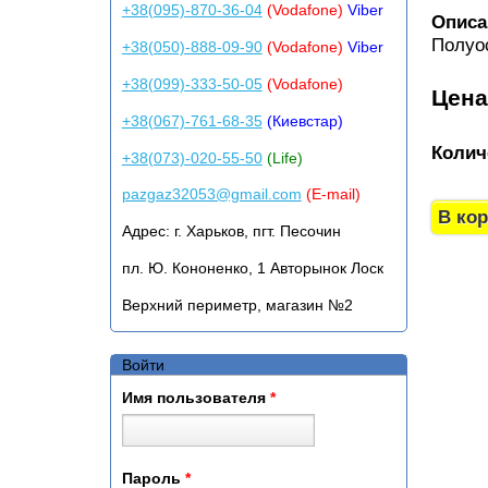
+38(095)-870-36-04
(Vodafone)
Viber
Описа
Полуо
+38(050)-888-09-90
(Vodafone)
Viber
+38(099)-333-50-05
(Vodafone)
Цен
+38(067)-761-68-35
(Киевстар)
Колич
+38(073)-020-55-50
(Life)
pazgaz32053@gmail.com
(E-mail)
Адрес:
г. Харьков, пгт. Песочин
пл. Ю. Кононенко, 1 Авторынок Лоск
Верхний периметр, магазин №2
Войти
Имя пользователя
*
Пароль
*